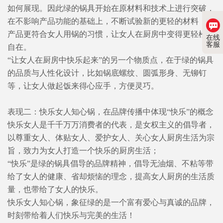
如何展现。因此绿的锅具开始在原材料和技术上进行突破，
在不影响产品功能的基础上，不断试验新的更轻的材料，使
产品更符合女人用锅的习惯，让女人在厨房中变得更轻松、
在线
客服
自在。
“让女人在厨房中快乐起来”的另一个物质点，在于绿的锅具
的品质与人性化设计，比如锅底螺纹、圆弧形身、无铆钉
等，让女人做起饭来得心应手，方便灵巧。
表现二：快乐女人知心锅，在品牌传播中体现“快乐”的概念
快乐女人是千千万万消费者的代表，是女权主义的倡导者，
以尊重女人、体贴女人、爱护女人、关心女人厨房生活为宗
旨，致力为女人打造一个快乐的厨房生活；
“快乐”是绿的锅具倡导的品牌精神，倡导无油烟、不粘等带
给了女人的健康、省却烦恼的理念，提高女人厨房的生活质
量，也带给了女人的快乐。
快乐女人知心锅，象征绿的是一个富有爱心与真诚的品牌，
时刻带给着人们快乐与完美的生活！