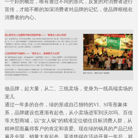
一个好的概念，唯有通过不同的形式，反复的对消费者进行
宣传，才能不断的加深消费者对品牌的记忆，使品牌根植在
消费者的内心。
做品牌，起大量，从二、三线卖场，变身为一线高端卖场的
宠儿
通过一年多的合作，绿的形成自己独特的VI、SI等形象体
系，品牌建设也逐渐有起色，从小卖场进军到沃尔玛、百佳
等大型商城，以“女人锅”的精准定位锁住目标消费人群，从
精神层面赢得客户的肯定和喜爱。现在绿的锅具的产品已经
遍及全国，销量大有起色。渠道终端在活动开展一年后，就