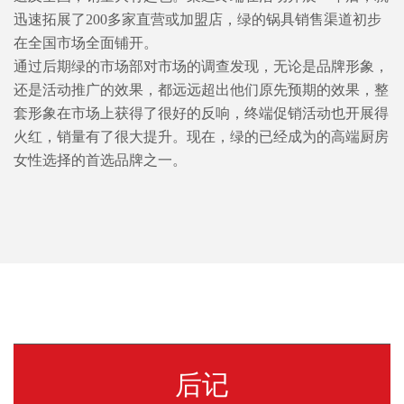
迅速拓展了200多家直营或加盟店，绿的锅具销售渠道初步
在全国市场全面铺开。
通过后期绿的市场部对市场的调查发现，无论是品牌形象，
还是活动推广的效果，都远远超出他们原先预期的效果，整
套形象在市场上获得了很好的反响，终端促销活动也开展得
火红，销量有了很大提升。现在，绿的已经成为的高端厨房
女性选择的首选品牌之一。
后记