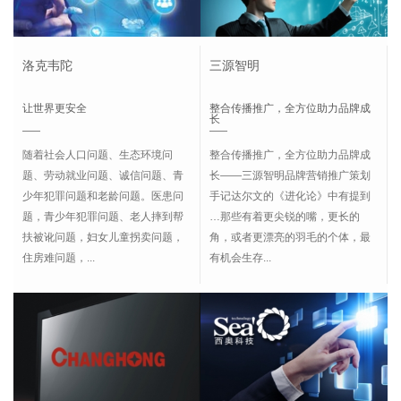
洛克韦陀
三源智明
让世界更安全
整合传播推广，全方位助力品牌成
长
随着社会人口问题、生态环境问
整合传播推广，全方位助力品牌成
题、劳动就业问题、诚信问题、青
长——三源智明品牌营销推广策划
少年犯罪问题和老龄问题。医患问
手记达尔文的《进化论》中有提到
题，青少年犯罪问题、老人摔到帮
…那些有着更尖锐的嘴，更长的
扶被讹问题，妇女儿童拐卖问题，
角，或者更漂亮的羽毛的个体，最
住房难问题，...
有机会生存...